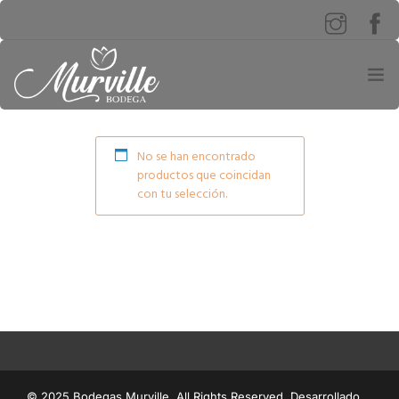
INICIO
No se han encontrado
productos que coincidan
¡PROMOCIONES!
con tu selección.
0
PRODUCTOS
NOSOTROS
TURISMO
BODEGA
© 2025 Bodegas Murville. All Rights Reserved. Desarrollado