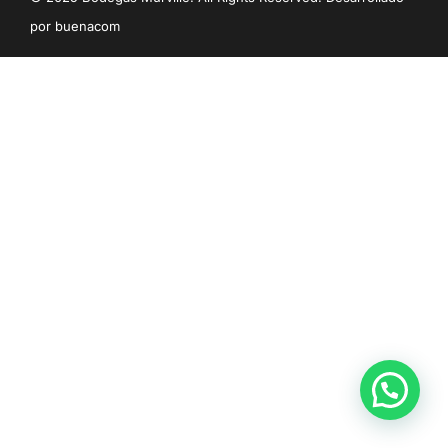
DOWNLOAD CATALOG
por
buenacom