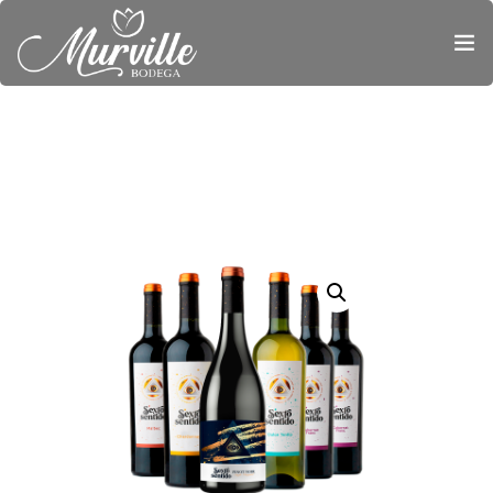
0
INICIO
¡PROMOCIONES!
PRODUCTOS
NOSOTROS
TURISMO
BODEGA