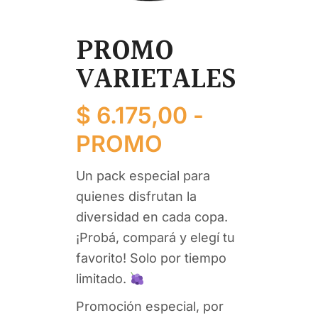
DOWNLOAD CATALOG
PROMO
VARIETALES
$
6.175,00
-
PROMO
Un
pack
especial
para
quienes
disfrutan
la
diversidad
en
cada
copa.
¡
Probá,
compará
y
elegí
tu
favorito!
Solo
por
tiempo
limitado.
Promoción especial, por