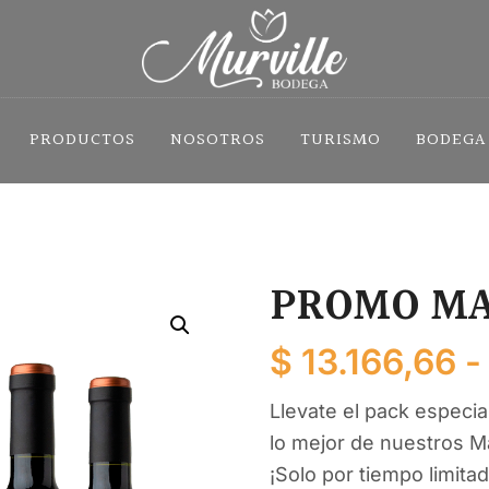
PRODUCTOS
NOSOTROS
TURISMO
BODEGA
PROMO MA
$
13.166,66
-
Llevate
el
pack
especia
lo
mejor de nuestros M
¡
Solo
por
tiempo
limita