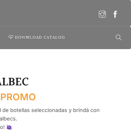
DOWNLOAD CATALOG
LBEC
 PROMO
l
de
botellas
seleccionadas
y
brindá
con
albecs
.
do!