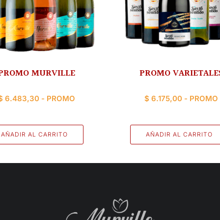
PROMO MURVILLE
PROMO VARIETALE
$
6.483,30
- PROMO
$
6.175,00
- PROMO
AÑADIR AL CARRITO
AÑADIR AL CARRITO