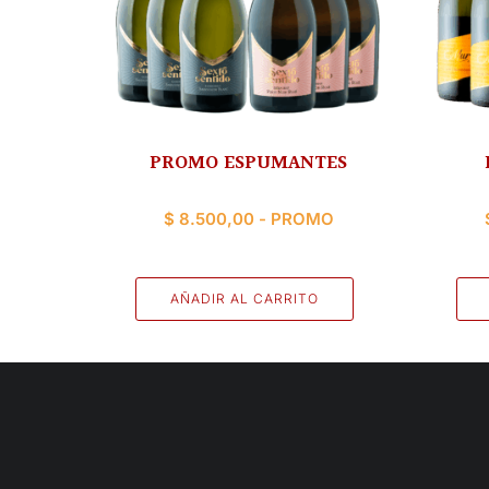
PROMO ESPUMANTES
$
8.500,00
- PROMO
AÑADIR AL CARRITO