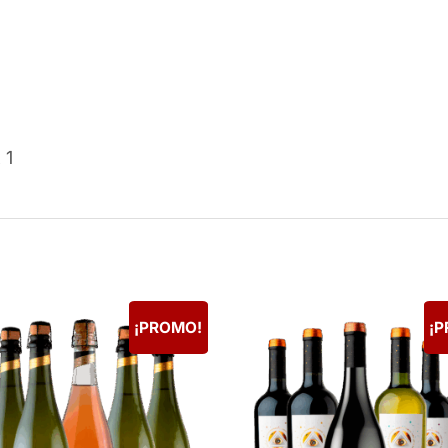
 1
¡PROMO!
¡